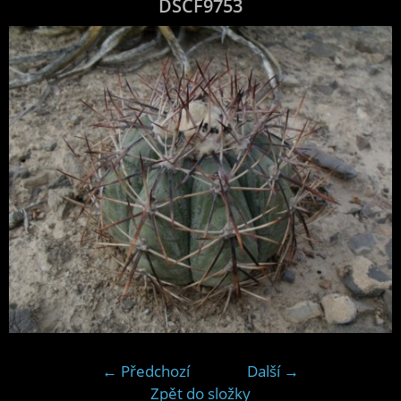
DSCF9753
← Předchozí
Další →
Zpět do složky