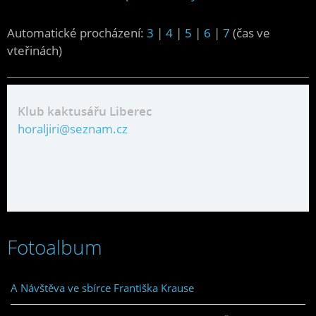
Automatické procházení:
3
|
4
|
5
|
6
|
7
(čas ve
vteřinách)
Klub kaktusářu Liberec
horaljiri@seznam.cz
Fotoalbum
A Návštěva ve sbírce Františka Krause