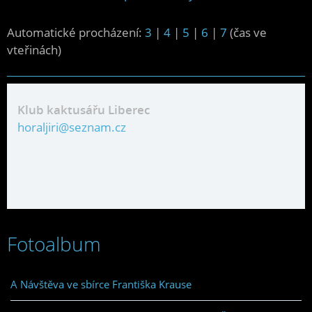
Automatické procházení:
3
|
4
|
5
|
6
|
7
(čas ve
vteřinách)
Klub kaktusářu Liberec
horaljiri@seznam.cz
Fotoalbum
A Návštěva ve sbírce Františka Krause