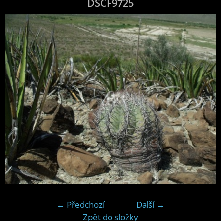
DSCF9725
← Předchozí
Další →
Zpět do složky