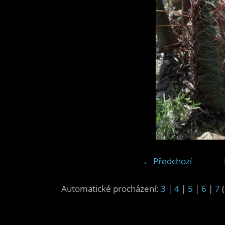
← Předchozí
Automatické procházení:
3
|
4
|
5
|
6
|
7
(