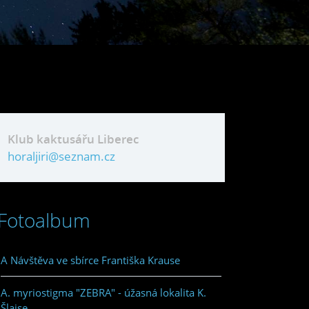
Klub kaktusářu Liberec
horaljiri@seznam.cz
Fotoalbum
A Návštěva ve sbírce Františka Krause
A. myriostigma "ZEBRA" - úžasná lokalita K.
Šlajse