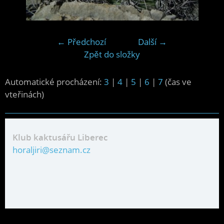
← Předchozí
Další →
Zpět do složky
Automatické procházení:
3
|
4
|
5
|
6
|
7
(čas ve
vteřinách)
Klub kaktusářu Liberec
horaljiri@seznam.cz