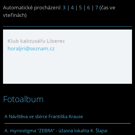
Automatické procházení:
3
|
4
|
5
|
6
|
7
(čas ve
vteřinách)
Klub kaktusářu Liberec
horaljiri@seznam.cz
Fotoalbum
A Návštěva ve sbírce Františka Krause
A. myriostigma "ZEBRA" - úžasná lokalita K. Šlajse