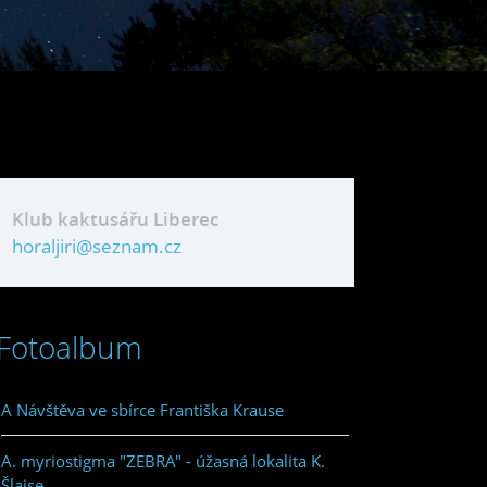
Klub kaktusářu Liberec
horaljiri@seznam.cz
Fotoalbum
A Návštěva ve sbírce Františka Krause
A. myriostigma "ZEBRA" - úžasná lokalita K.
Šlajse