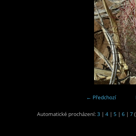
← Předchozí
Automatické procházení:
3
|
4
|
5
|
6
|
7
(