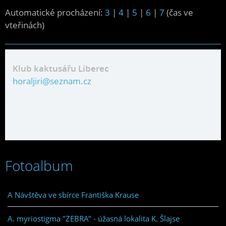
Automatické procházení:
3
|
4
|
5
|
6
|
7
(čas ve
vteřinách)
Klub kaktusářu Liberec
horaljiri@seznam.cz
Fotoalbum
A Návštěva ve sbírce Františka Krause
A. myriostigma "ZEBRA" - úžasná lokalita K. Šlajse