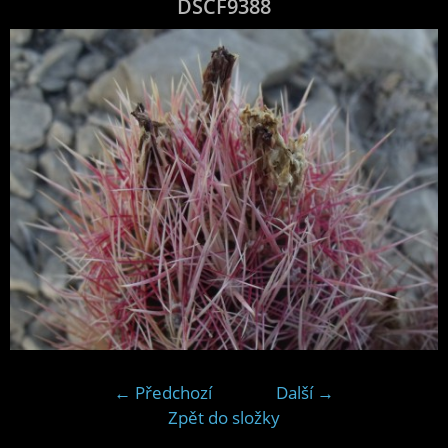
DSCF9388
← Předchozí
Další →
Zpět do složky