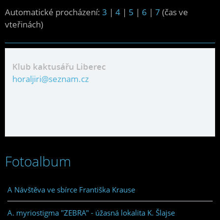
Automatické procházení:
3
|
4
|
5
|
6
|
7
(čas ve
vteřinách)
Klub kaktusářu Liberec
horaljiri@seznam.cz
Fotoalbum
A Návštěva ve sbírce Františka Krause
A. myriostigma "ZEBRA" - úžasná lokalita K. Šlajse