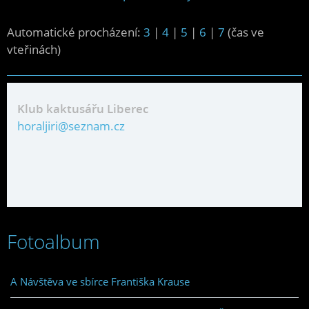
Automatické procházení:
3
|
4
|
5
|
6
|
7
(čas ve
vteřinách)
Klub kaktusářu Liberec
horaljiri@seznam.cz
Fotoalbum
A Návštěva ve sbírce Františka Krause