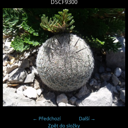
DSCF9300
← Předchozí
Další →
Zpět do složky