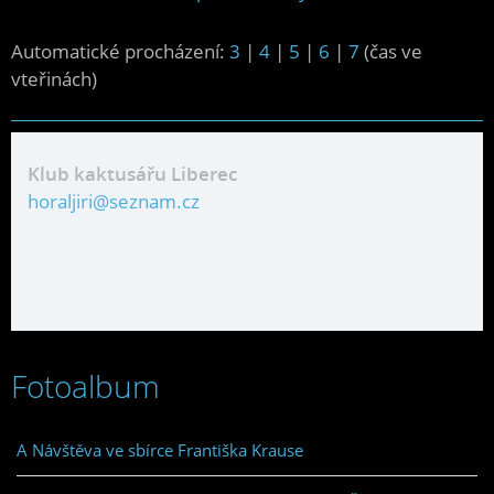
Automatické procházení:
3
|
4
|
5
|
6
|
7
(čas ve
vteřinách)
Klub kaktusářu Liberec
horaljiri@seznam.cz
Fotoalbum
A Návštěva ve sbírce Františka Krause