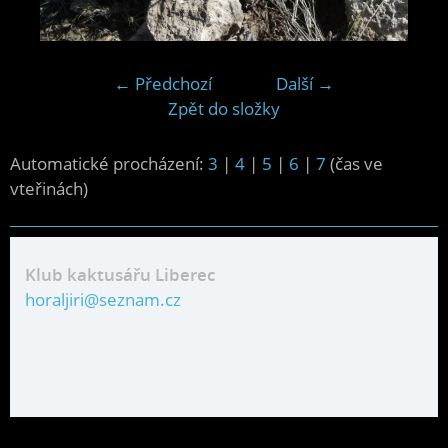
← Předchozí
Další →
Zpět do složky
Automatické procházení:
3
|
4
|
5
|
6
|
7
(čas ve
vteřinách)
Klub kaktusářu Liberec
horaljiri@seznam.cz