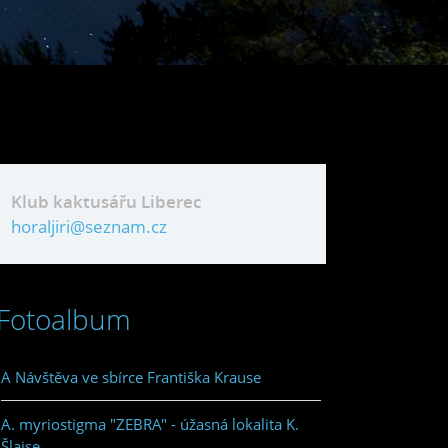
Klub kaktusářu Liberec
horaljiri@seznam.cz
Fotoalbum
A Návštěva ve sbírce Františka Krause
A. myriostigma "ZEBRA" - úžasná lokalita K.
Šlajse