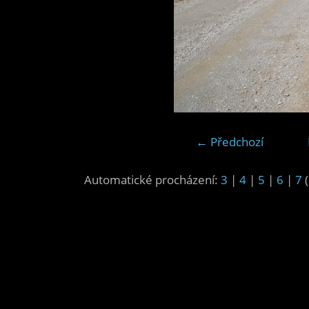
← Předchozí
Automatické procházení:
3
|
4
|
5
|
6
|
7
(