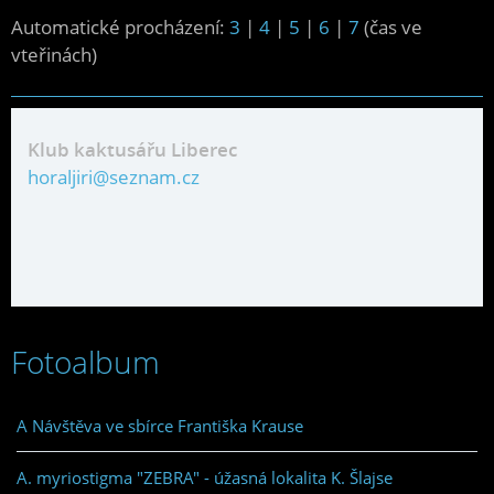
Automatické procházení:
3
|
4
|
5
|
6
|
7
(čas ve
vteřinách)
Klub kaktusářu Liberec
horaljiri@seznam.cz
Fotoalbum
A Návštěva ve sbírce Františka Krause
A. myriostigma "ZEBRA" - úžasná lokalita K. Šlajse