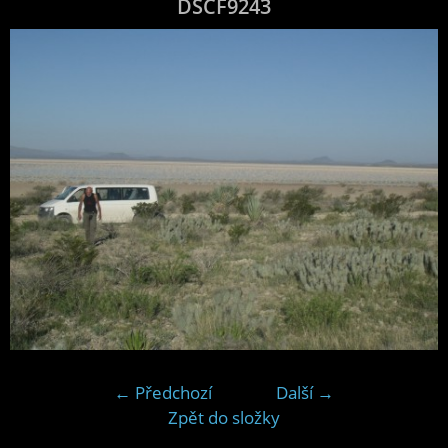
DSCF9243
← Předchozí
Další →
Zpět do složky