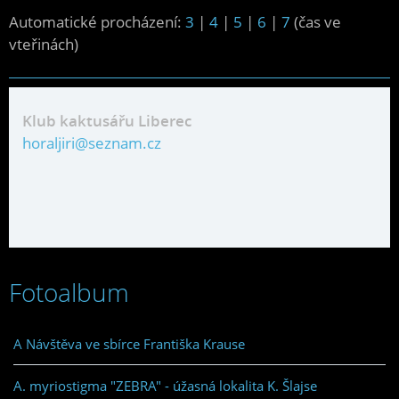
Automatické procházení:
3
|
4
|
5
|
6
|
7
(čas ve
vteřinách)
Klub kaktusářu Liberec
horaljiri@seznam.cz
Fotoalbum
A Návštěva ve sbírce Františka Krause
A. myriostigma "ZEBRA" - úžasná lokalita K. Šlajse