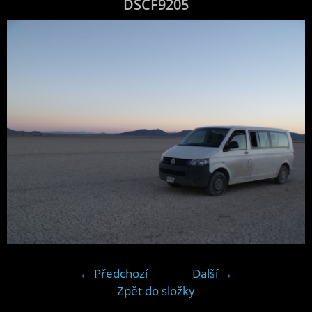
DSCF9205
← Předchozí
Další →
Zpět do složky