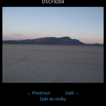
DSCF9204
← Předchozí
Další →
Zpět do složky