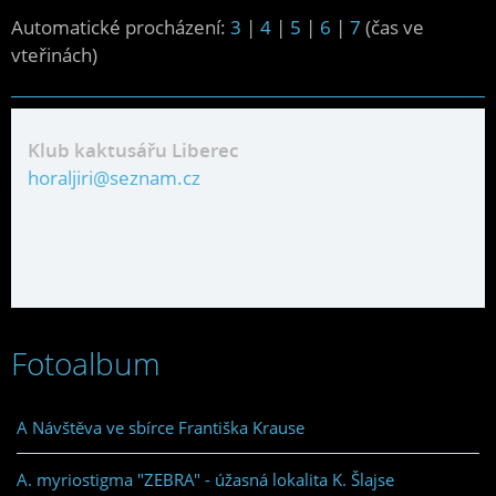
Automatické procházení:
3
|
4
|
5
|
6
|
7
(čas ve
vteřinách)
Klub kaktusářu Liberec
horaljiri@seznam.cz
Fotoalbum
A Návštěva ve sbírce Františka Krause
A. myriostigma "ZEBRA" - úžasná lokalita K. Šlajse