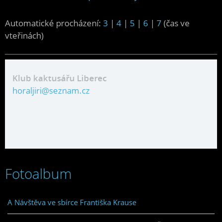
Automatické procházení:
3
|
4
|
5
|
6
|
7
(čas ve
vteřinách)
Klub kaktusářu Liberec
horaljiri@seznam.cz
Fotoalbum
A Návštěva ve sbírce Františka Krause