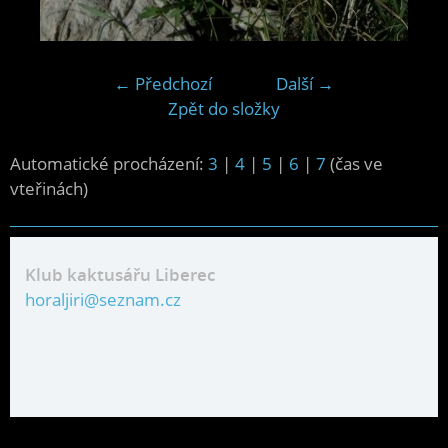
← Předchozí
Další →
Zpět do složky
Automatické procházení:
3
|
4
|
5
|
6
|
7
(čas ve
vteřinách)
Klub kaktusářu Liberec
horaljiri@seznam.cz