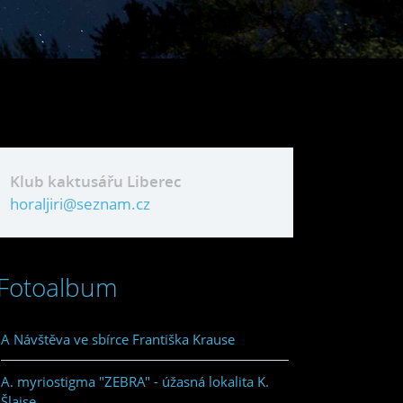
Klub kaktusářu Liberec
horaljiri@seznam.cz
Fotoalbum
A Návštěva ve sbírce Františka Krause
A. myriostigma "ZEBRA" - úžasná lokalita K.
Šlajse