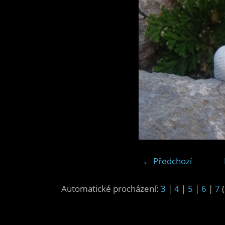
← Předchozí
Automatické procházení:
3
|
4
|
5
|
6
|
7
(