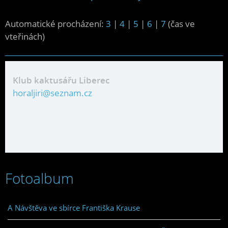
Automatické procházení:
3
|
4
|
5
|
6
|
7
(čas ve
vteřinách)
Klub kaktusářu Liberec
horaljiri@seznam.cz
Fotoalbum
A Návštěva ve sbírce Františka Krause