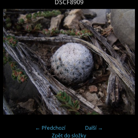
DSCF8909
← Předchozí
Další →
Zpět do složky