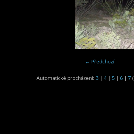
← Předchozí
Automatické procházení:
3
|
4
|
5
|
6
|
7
(