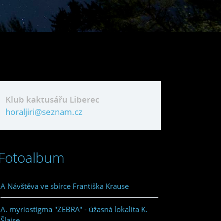
Klub kaktusářu Liberec
horaljiri@seznam.cz
Fotoalbum
A Návštěva ve sbírce Františka Krause
A. myriostigma "ZEBRA" - úžasná lokalita K.
Šlajse