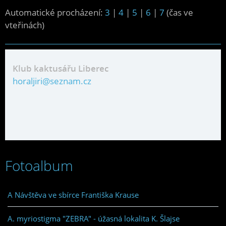
Automatické procházení:
3
|
4
|
5
|
6
|
7
(čas ve
vteřinách)
Klub kaktusářu Liberec
horaljiri@seznam.cz
Fotoalbum
A Návštěva ve sbírce Františka Krause
A. myriostigma "ZEBRA" - úžasná lokalita K. Šlajse