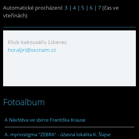
Automatické procházení:
3
|
4
|
5
|
6
|
7
(čas ve
vteřinách)
Klub kaktusářu Liberec
horaljiri@seznam.cz
Fotoalbum
A Návštěva ve sbírce Františka Krause
A. myriostigma "ZEBRA" - úžasná lokalita K. Šlajse