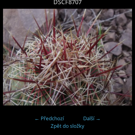
DSCF8707
← Předchozí
Další →
Zpět do složky