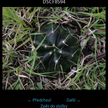
DSCF8594
← Předchozí
Další →
Zpět do složky