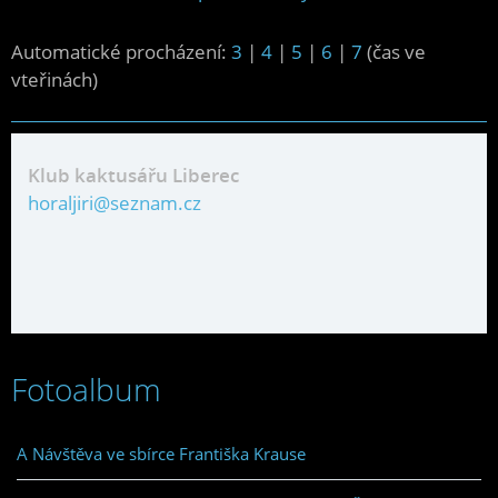
Automatické procházení:
3
|
4
|
5
|
6
|
7
(čas ve
vteřinách)
Klub kaktusářu Liberec
horaljiri@seznam.cz
Fotoalbum
A Návštěva ve sbírce Františka Krause