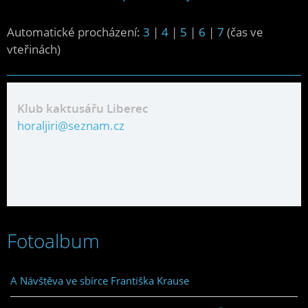
Automatické procházení:
3
|
4
|
5
|
6
|
7
(čas ve
vteřinách)
Klub kaktusářu Liberec
horaljiri@seznam.cz
Fotoalbum
A Návštěva ve sbírce Františka Krause