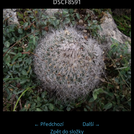
DSCF8591
← Předchozí
Další →
Zpět do složky