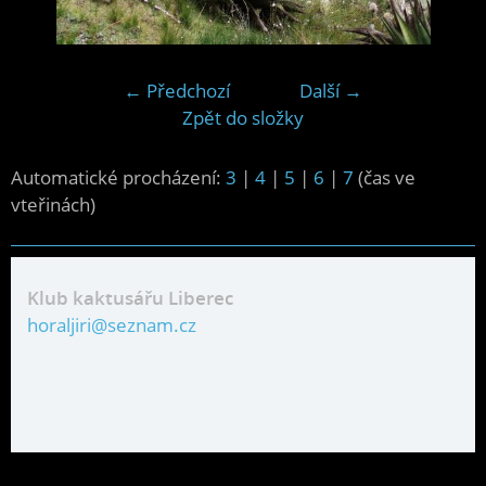
← Předchozí
Další →
Zpět do složky
Automatické procházení:
3
|
4
|
5
|
6
|
7
(čas ve
vteřinách)
Klub kaktusářu Liberec
horaljiri@seznam.cz