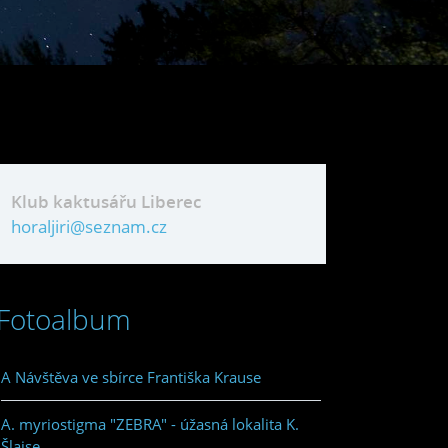
Klub kaktusářu Liberec
horaljiri@seznam.cz
Fotoalbum
A Návštěva ve sbírce Františka Krause
A. myriostigma "ZEBRA" - úžasná lokalita K.
Šlajse