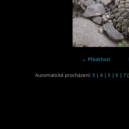
← Předchozí
Automatické procházení:
3
|
4
|
5
|
6
|
7
(