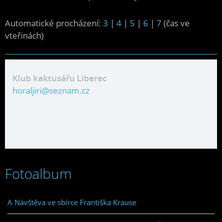
Automatické procházení:
3
|
4
|
5
|
6
|
7
(čas ve
vteřinách)
Klub kaktusářu Liberec
horaljiri@seznam.cz
Fotoalbum
A Návštěva ve sbírce Františka Krause