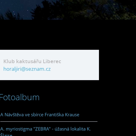
Klub kaktusářu Liberec
horaljiri@seznam.cz
Fotoalbum
A Návštěva ve sbírce Františka Krause
A. myriostigma "ZEBRA" - úžasná lokalita K.
Šlajse