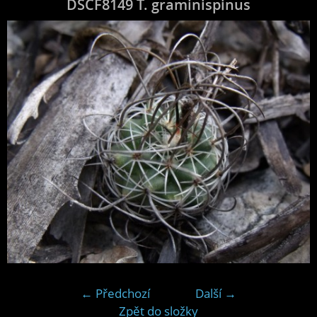
DSCF8149 T. graminispinus
← Předchozí
Další →
Zpět do složky