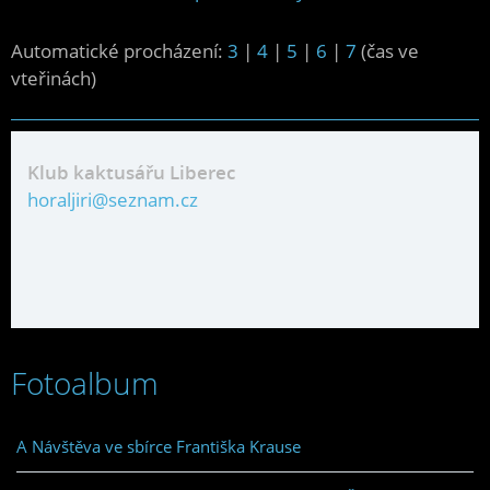
Automatické procházení:
3
|
4
|
5
|
6
|
7
(čas ve
vteřinách)
Klub kaktusářu Liberec
horaljiri@seznam.cz
Fotoalbum
A Návštěva ve sbírce Františka Krause