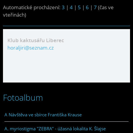
Automatické procházení:
3
|
4
|
5
|
6
|
7
(čas ve
vteřinách)
Klub kaktusářu Liberec
horaljiri@seznam.cz
Fotoalbum
A Návštěva ve sbírce Františka Krause
A. myriostigma "ZEBRA" - úžasná lokalita K. Šlajse