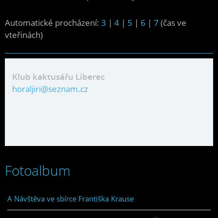
Automatické procházení:
3
|
4
|
5
|
6
|
7
(čas ve
vteřinách)
Klub kaktusářu Liberec
horaljiri@seznam.cz
Fotoalbum
A Návštěva ve sbírce Františka Krause