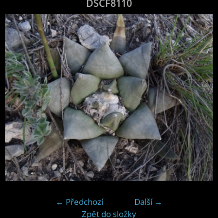
DSCF8110
← Předchozí
Další →
Zpět do složky