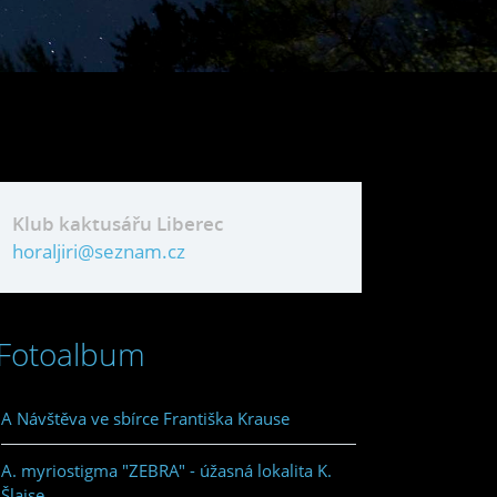
Klub kaktusářu Liberec
horaljiri@seznam.cz
Fotoalbum
A Návštěva ve sbírce Františka Krause
A. myriostigma "ZEBRA" - úžasná lokalita K.
Šlajse