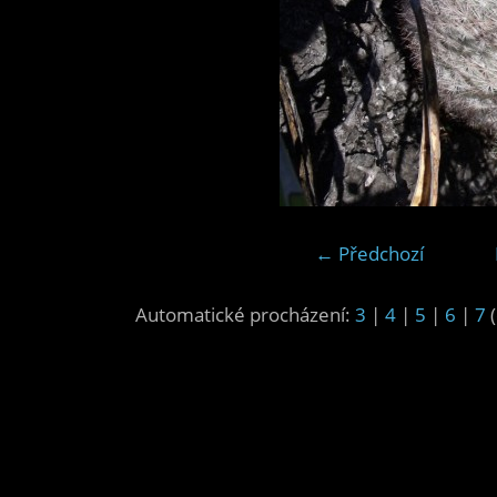
← Předchozí
Automatické procházení:
3
|
4
|
5
|
6
|
7
(