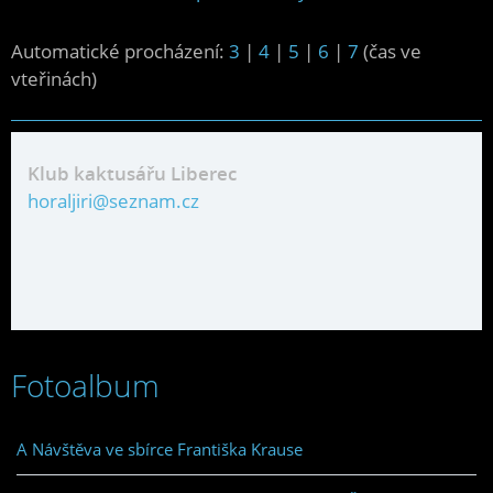
Automatické procházení:
3
|
4
|
5
|
6
|
7
(čas ve
vteřinách)
Klub kaktusářu Liberec
horaljiri@seznam.cz
Fotoalbum
A Návštěva ve sbírce Františka Krause