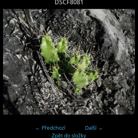
DSCF8081
← Předchozí
Další →
Zpět do složky