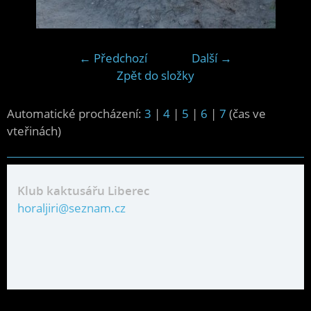
← Předchozí
Další →
Zpět do složky
Automatické procházení:
3
|
4
|
5
|
6
|
7
(čas ve
vteřinách)
Klub kaktusářu Liberec
horaljiri@seznam.cz