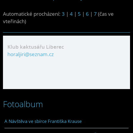
Automatické procházení:
3
|
4
|
5
|
6
|
7
(čas ve
vteřinách)
Klub kaktusářu Liberec
horaljiri@seznam.cz
Fotoalbum
A Návštěva ve sbírce Františka Krause