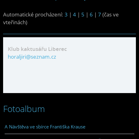
Automatické procházení:
3
|
4
|
5
|
6
|
7
(čas ve
vteřinách)
Klub kaktusářu Liberec
horaljiri@seznam.cz
Fotoalbum
A Návštěva ve sbírce Františka Krause