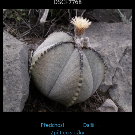
DSCF7768
← Předchozí
Další →
Zpět do složky