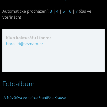
Automatické procházení:
3
|
4
|
5
|
6
|
7
(čas ve
vteřinách)
Klub kaktusářu Liberec
horaljiri@seznam.cz
Fotoalbum
A Návštěva ve sbírce Františka Krause