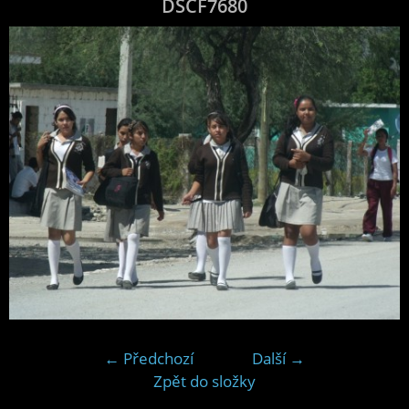
DSCF7680
← Předchozí
Další →
Zpět do složky