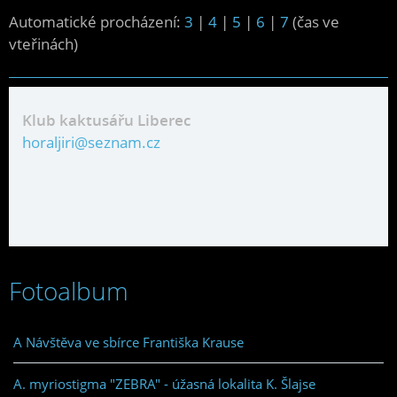
Automatické procházení:
3
|
4
|
5
|
6
|
7
(čas ve
vteřinách)
Klub kaktusářu Liberec
horaljiri@seznam.cz
Fotoalbum
A Návštěva ve sbírce Františka Krause
A. myriostigma "ZEBRA" - úžasná lokalita K. Šlajse