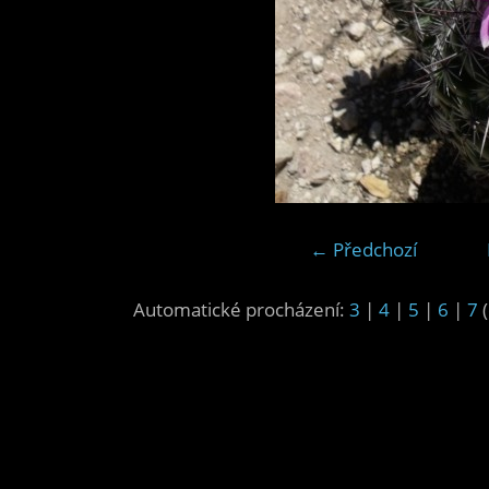
← Předchozí
Automatické procházení:
3
|
4
|
5
|
6
|
7
(