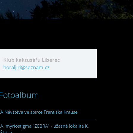
Klub kaktusářu Liberec
horaljiri@seznam.cz
Fotoalbum
A Návštěva ve sbírce Františka Krause
A. myriostigma "ZEBRA" - úžasná lokalita K.
Šlajse