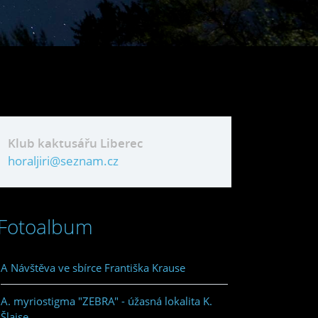
Klub kaktusářu Liberec
horaljiri@seznam.cz
Fotoalbum
A Návštěva ve sbírce Františka Krause
A. myriostigma "ZEBRA" - úžasná lokalita K.
Šlajse