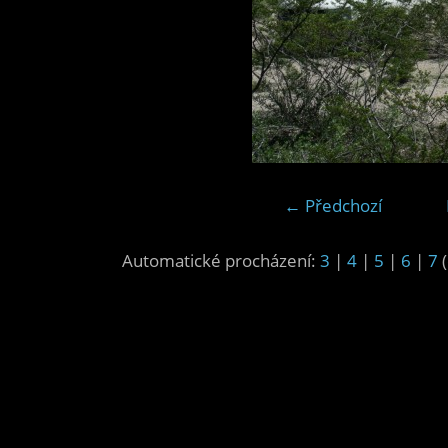
← Předchozí
Automatické procházení:
3
|
4
|
5
|
6
|
7
(