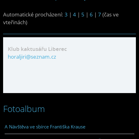
Automatické procházení:
3
|
4
|
5
|
6
|
7
(čas ve
vteřinách)
Klub kaktusářu Liberec
horaljiri@seznam.cz
Fotoalbum
A Návštěva ve sbírce Františka Krause