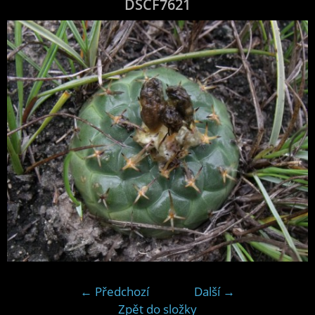
DSCF7621
← Předchozí
Další →
Zpět do složky