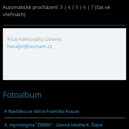
Automatické procházení:
3
|
4
|
5
|
6
|
7
(čas ve
vteřinách)
Klub kaktusářu Liberec
horaljiri@seznam.cz
Fotoalbum
A Návštěva ve sbírce Františka Krause
A. myriostigma "ZEBRA" - úžasná lokalita K. Šlajse