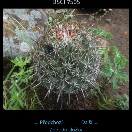
DSCF7505
← Předchozí
Další →
Zpět do složky