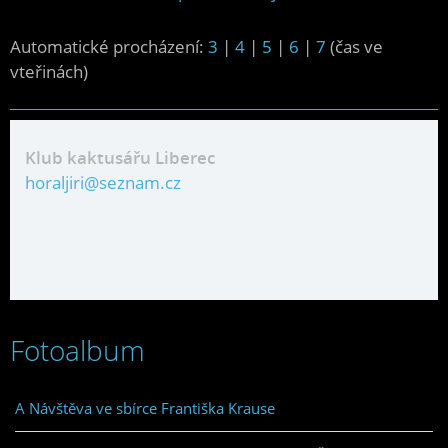
Automatické procházení:
3
|
4
|
5
|
6
|
7
(čas ve
vteřinách)
Klub kaktusářu Liberec
horaljiri@seznam.cz
Fotoalbum
A Návštěva ve sbírce Františka Krause