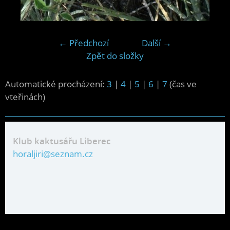
← Předchozí
Další →
Zpět do složky
Automatické procházení:
3
|
4
|
5
|
6
|
7
(čas ve
vteřinách)
Klub kaktusářu Liberec
horaljiri@seznam.cz