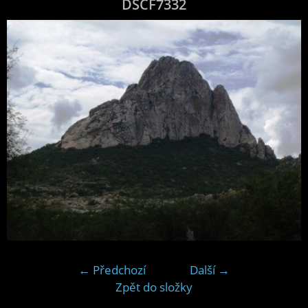
DSCF7332
← Předchozí
Další →
Zpět do složky