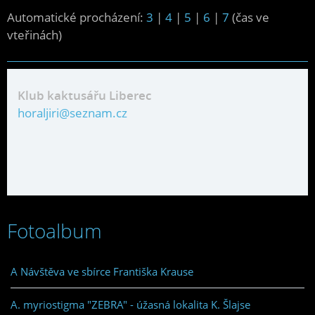
Automatické procházení:
3
|
4
|
5
|
6
|
7
(čas ve
vteřinách)
Klub kaktusářu Liberec
horaljiri@seznam.cz
Fotoalbum
A Návštěva ve sbírce Františka Krause
A. myriostigma "ZEBRA" - úžasná lokalita K. Šlajse