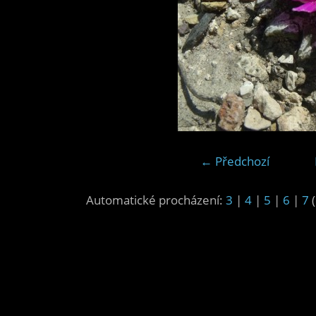
← Předchozí
Automatické procházení:
3
|
4
|
5
|
6
|
7
(