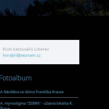
Klub kaktusářu Liberec
horaljiri@seznam.cz
Fotoalbum
A Návštěva ve sbírce Františka Krause
A. myriostigma "ZEBRA" - úžasná lokalita K.
Šlajse