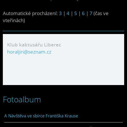
Automatické procházení:
3
|
4
|
5
|
6
|
7
(čas ve
vteřinách)
Klub kaktusářu Liberec
horaljiri@seznam.cz
Fotoalbum
A Návštěva ve sbírce Františka Krause