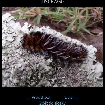
DSCF7250
← Předchozí
Další →
Zpět do složky