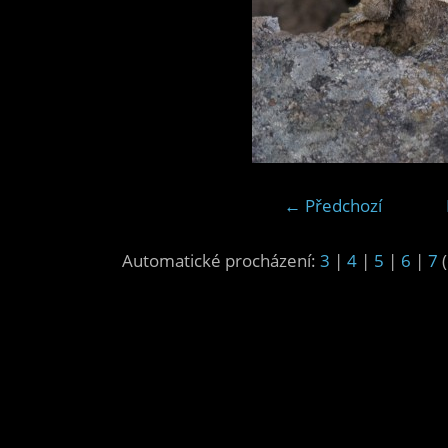
← Předchozí
Automatické procházení:
3
|
4
|
5
|
6
|
7
(