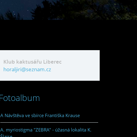
Klub kaktusářu Liberec
horaljiri@seznam.cz
Fotoalbum
A Návštěva ve sbírce Františka Krause
A. myriostigma "ZEBRA" - úžasná lokalita K.
Šlajse