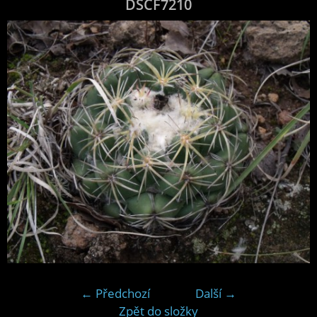
DSCF7210
← Předchozí
Další →
Zpět do složky