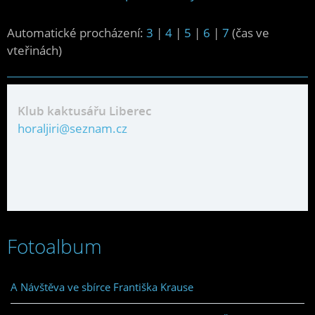
Automatické procházení:
3
|
4
|
5
|
6
|
7
(čas ve
vteřinách)
Klub kaktusářu Liberec
horaljiri@seznam.cz
Fotoalbum
A Návštěva ve sbírce Františka Krause