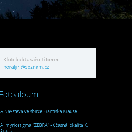
Klub kaktusářu Liberec
horaljiri@seznam.cz
Fotoalbum
A Návštěva ve sbírce Františka Krause
A. myriostigma "ZEBRA" - úžasná lokalita K.
Šlajse