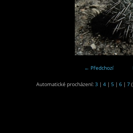
← Předchozí
Automatické procházení:
3
|
4
|
5
|
6
|
7
(